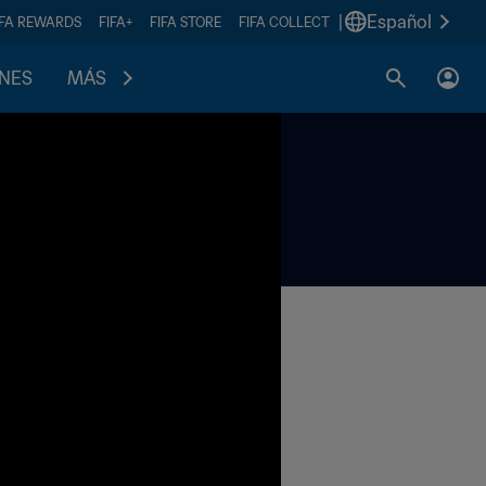
|
Español
IFA REWARDS
FIFA+
FIFA STORE
FIFA COLLECT
ONES
MÁS