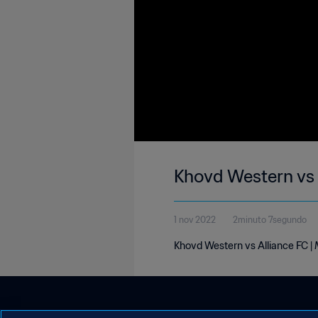
Khovd Western vs 
1 nov 2022
2minuto 7segundo
Khovd Western vs Alliance FC |