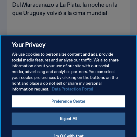
Del Maracanazo a La Plata: la noche en la
que Uruguay volvió a la cima mundial
Your Privacy
VER MÁS
We use cookies to personalize content and ads, provide
social media features and analyse our traffic. We also share
information about your use of our site with our social
media, advertising and analytics partners. You can select
your cookie preferences by clicking on the buttons on the
right and place a do not sell or share my personal
information request.
Data Protection Portal
POLÍTICA DE PRIVACIDAD
Preference Center
TÉRMINOS DE SERVICIO
AJUSTAR LA CONFIGURACIÓN DE LAS COOKIES
Reject All
Copyright © 1994 - 2026 FIFA. Todos los derechos reservados.
I'm OK with that