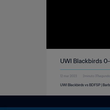
UWI Blackbirds 0-
12 mar 2023
2minuto 37segundo
UWI Blackbirds vs BDFSP | Bar