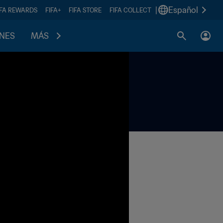
|
Español
IFA REWARDS
FIFA+
FIFA STORE
FIFA COLLECT
ONES
MÁS