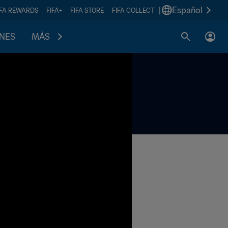
|
Español
IFA REWARDS
FIFA+
FIFA STORE
FIFA COLLECT
ONES
MÁS