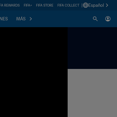
|
Español
IFA REWARDS
FIFA+
FIFA STORE
FIFA COLLECT
ONES
MÁS