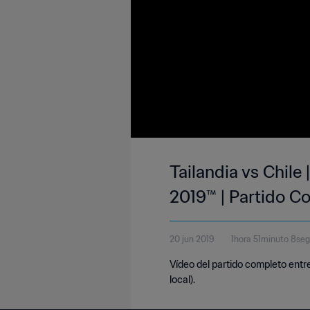
Tailandia vs Chile
2019™ | Partido C
20 jun 2019
1hora 51minuto 8se
Vídeo del partido completo entre
local).