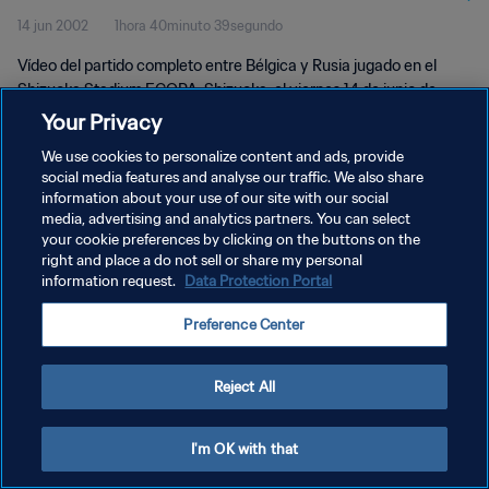
14 jun 2002
1hora 40minuto 39segundo
Vídeo del partido completo entre Bélgica y Rusia jugado en el
Shizuoka Stadium ECOPA, Shizuoka, el viernes 14 de junio de
2002.
Your Privacy
We use cookies to personalize content and ads, provide
social media features and analyse our traffic. We also share
information about your use of our site with our social
media, advertising and analytics partners. You can select
your cookie preferences by clicking on the buttons on the
POLÍTICA DE PRIVACIDAD
right and place a do not sell or share my personal
information request.
Data Protection Portal
TÉRMINOS DE SERVICIO
Preference Center
AJUSTAR LA CONFIGURACIÓN DE LAS COOKIES
Copyright © 1994 - 2026 FIFA. Todos los derechos reservados.
Reject All
I'm OK with that