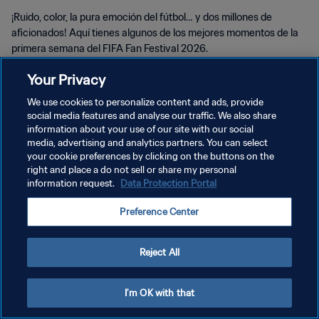
¡Ruido, color, la pura emoción del fútbol… y dos millones de
aficionados! Aquí tienes algunos de los mejores momentos de la
primera semana del FIFA Fan Festival 2026.
Your Privacy
We use cookies to personalize content and ads, provide
social media features and analyse our traffic. We also share
information about your use of our site with our social
POLÍTICA DE PRIVACIDAD
media, advertising and analytics partners. You can select
your cookie preferences by clicking on the buttons on the
TÉRMINOS DE SERVICIO
right and place a do not sell or share my personal
information request.
Data Protection Portal
AJUSTAR LA CONFIGURACIÓN DE LAS COOKIES
Copyright © 1994 - 2026 FIFA. Todos los derechos reservados.
Preference Center
Reject All
I'm OK with that