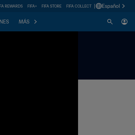
|
Español
IFA REWARDS
FIFA+
FIFA STORE
FIFA COLLECT
ONES
MÁS