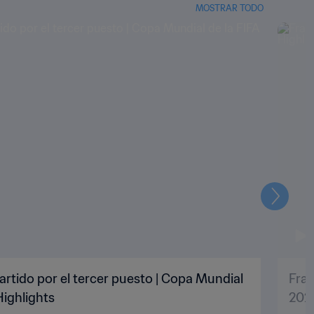
MOSTRAR TODO
Siguien
artido por el tercer puesto | Copa Mundial
Fran
Highlights
2022