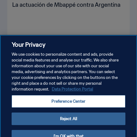
La actuación de Mbappé contra Argentina
Your Privacy
VER MÁS
We use cookies to personalize content and ads, provide
social media features and analyse our traffic. We also share
information about your use of our site with our social
media, advertising and analytics partners. You can select
your cookie preferences by clicking on the buttons on the
right and place a do not sell or share my personal
information request.
Data Protection Portal
POLÍTICA DE PRIVACIDAD
Preference Center
TÉRMINOS DE SERVICIO
AJUSTAR LA CONFIGURACIÓN DE LAS COOKIES
Reject All
Copyright © 1994 - 2026 FIFA. Todos los derechos reservados.
I'm OK with that