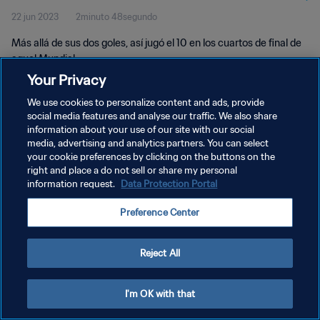
22 jun 2023
2minuto 48segundo
Más allá de sus dos goles, así jugó el 10 en los cuartos de final de
aquel Mundial.
Your Privacy
We use cookies to personalize content and ads, provide
social media features and analyse our traffic. We also share
information about your use of our site with our social
media, advertising and analytics partners. You can select
POLÍTICA DE PRIVACIDAD
your cookie preferences by clicking on the buttons on the
right and place a do not sell or share my personal
TÉRMINOS DE SERVICIO
information request.
Data Protection Portal
AJUSTAR LA CONFIGURACIÓN DE LAS COOKIES
Preference Center
Copyright © 1994 - 2026 FIFA. Todos los derechos reservados.
Reject All
I'm OK with that