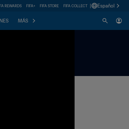
|
Español
IFA REWARDS
FIFA+
FIFA STORE
FIFA COLLECT
ONES
MÁS