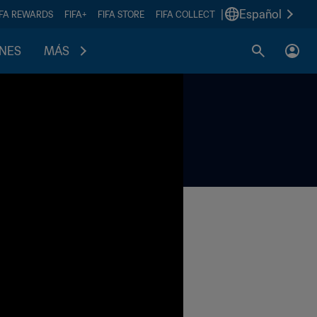
|
Español
IFA REWARDS
FIFA+
FIFA STORE
FIFA COLLECT
ONES
MÁS