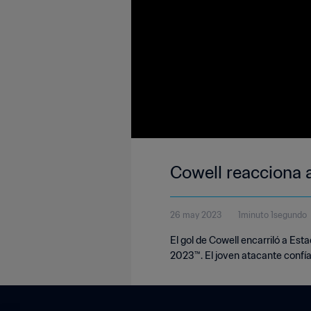
Cowell reacciona a
26 may 2023
1minuto 1segundo
El gol de Cowell encarriló a Es
2023™. El joven atacante confía