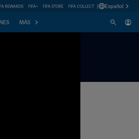
|
Español
IFA REWARDS
FIFA+
FIFA STORE
FIFA COLLECT
ONES
MÁS