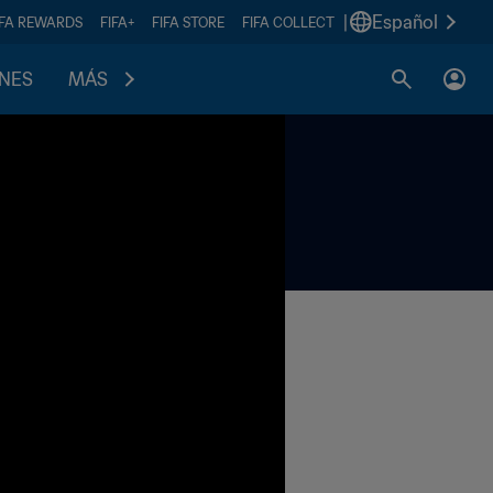
|
Español
IFA REWARDS
FIFA+
FIFA STORE
FIFA COLLECT
ONES
MÁS