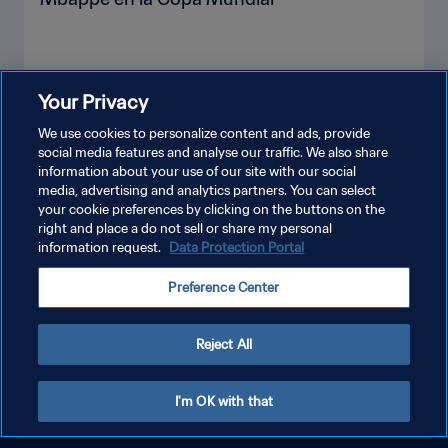
Your Privacy
VER MÁS
We use cookies to personalize content and ads, provide
social media features and analyse our traffic. We also share
information about your use of our site with our social
media, advertising and analytics partners. You can select
your cookie preferences by clicking on the buttons on the
right and place a do not sell or share my personal
information request.
Data Protection Portal
POLÍTICA DE PRIVACIDAD
Preference Center
TÉRMINOS DE SERVICIO
AJUSTAR LA CONFIGURACIÓN DE LAS COOKIES
Reject All
Copyright © 1994 - 2026 FIFA. Todos los derechos reservados.
I'm OK with that