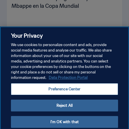
Mbappe en la Copa Mundial
Your Privacy
VER MÁS
We use cookies to personalize content and ads, provide
social media features and analyse our traffic. We also share
information about your use of our site with our social
media, advertising and analytics partners. You can select
your cookie preferences by clicking on the buttons on the
right and place a do not sell or share my personal
information request.
Data Protection Portal
POLÍTICA DE PRIVACIDAD
Preference Center
TÉRMINOS DE SERVICIO
AJUSTAR LA CONFIGURACIÓN DE LAS COOKIES
Reject All
Copyright © 1994 - 2026 FIFA. Todos los derechos reservados.
I'm OK with that