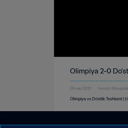
Olimpiya 2-0 Do'st
28 may 2023
1minuto 30segund
Olimpiya vs Do'stlik Toshkent |