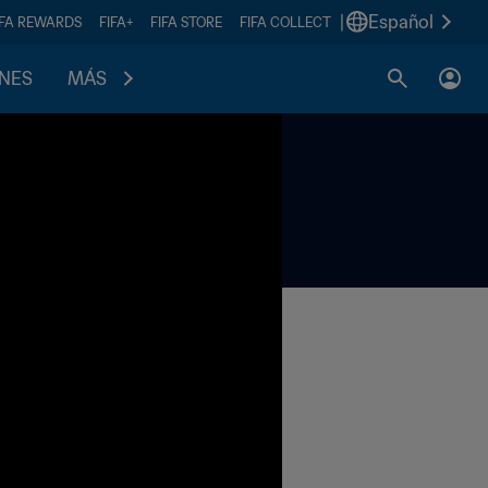
|
Español
IFA REWARDS
FIFA+
FIFA STORE
FIFA COLLECT
ONES
MÁS