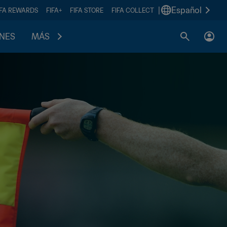
|
Español
IFA REWARDS
FIFA+
FIFA STORE
FIFA COLLECT
ONES
MÁS