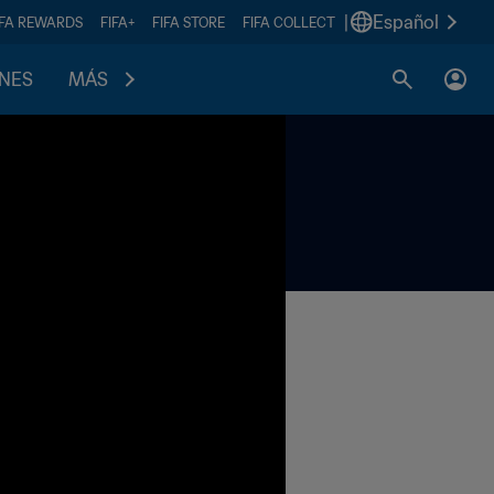
|
Español
IFA REWARDS
FIFA+
FIFA STORE
FIFA COLLECT
ONES
MÁS