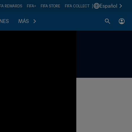
|
Español
IFA REWARDS
FIFA+
FIFA STORE
FIFA COLLECT
ONES
MÁS