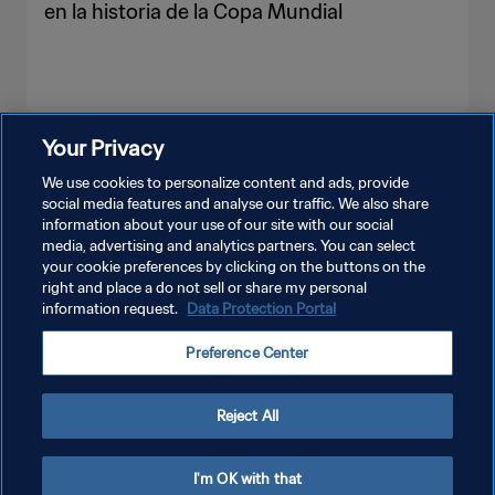
en la historia de la Copa Mundial
Your Privacy
VER MÁS
We use cookies to personalize content and ads, provide
social media features and analyse our traffic. We also share
information about your use of our site with our social
media, advertising and analytics partners. You can select
your cookie preferences by clicking on the buttons on the
right and place a do not sell or share my personal
information request.
Data Protection Portal
POLÍTICA DE PRIVACIDAD
Preference Center
TÉRMINOS DE SERVICIO
AJUSTAR LA CONFIGURACIÓN DE LAS COOKIES
Reject All
Copyright © 1994 - 2026 FIFA. Todos los derechos reservados.
I'm OK with that