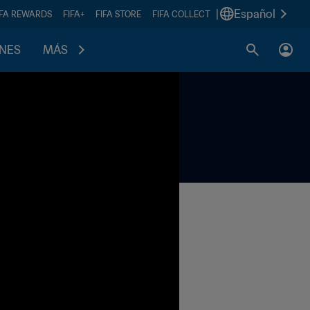
|
Español
IFA REWARDS
FIFA+
FIFA STORE
FIFA COLLECT
ONES
MÁS