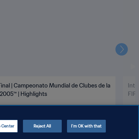
Siguien
 Final | Campeonato Mundial de Clubes de la
Inte
2005™ | Highlights
FIFA
e Center
Reject All
I'm OK with that