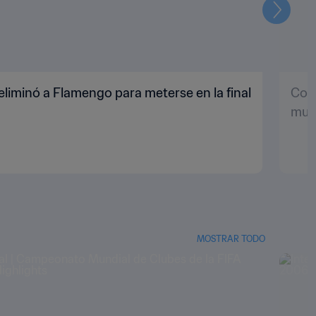
Siguien
y eliminó a Flamengo para meterse en la final
Copa
muc
MOSTRAR TODO