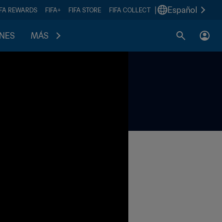
|
Español
IFA REWARDS
FIFA+
FIFA STORE
FIFA COLLECT
ONES
MÁS