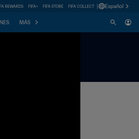
|
Español
IFA REWARDS
FIFA+
FIFA STORE
FIFA COLLECT
ONES
MÁS