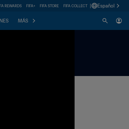
|
Español
IFA REWARDS
FIFA+
FIFA STORE
FIFA COLLECT
ONES
MÁS