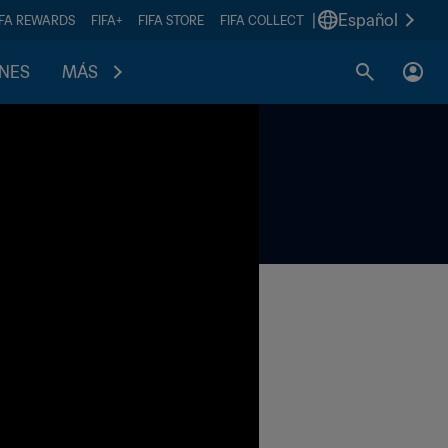
|
Español
IFA REWARDS
FIFA+
FIFA STORE
FIFA COLLECT
ONES
MÁS