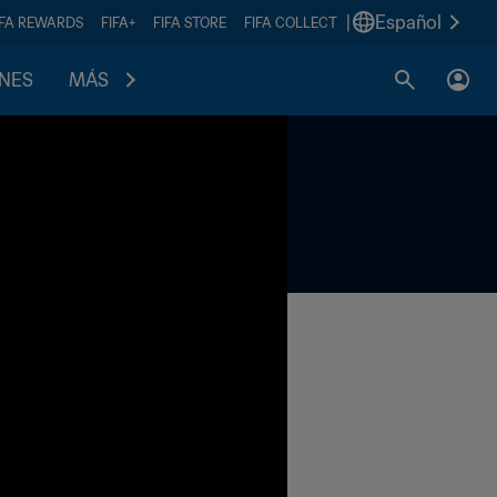
|
Español
IFA REWARDS
FIFA+
FIFA STORE
FIFA COLLECT
ONES
MÁS