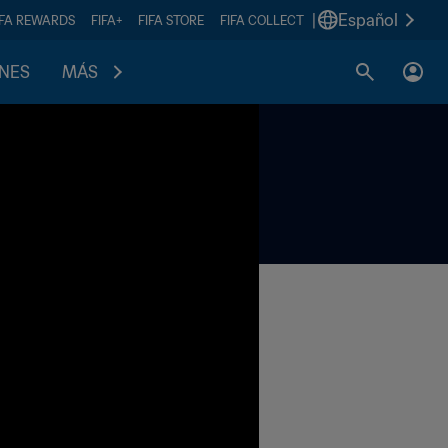
|
Español
IFA REWARDS
FIFA+
FIFA STORE
FIFA COLLECT
ONES
MÁS