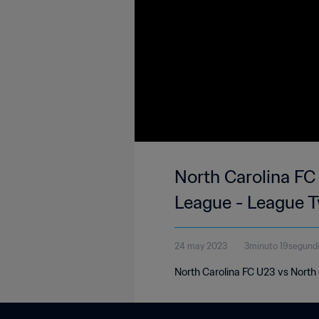
North Carolina FC
League - League 
24 may 2023
3minuto 19segund
North Carolina FC U23 vs North