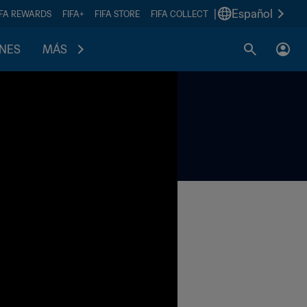
|
Español
IFA REWARDS
FIFA+
FIFA STORE
FIFA COLLECT
ONES
MÁS