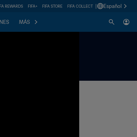
|
Español
IFA REWARDS
FIFA+
FIFA STORE
FIFA COLLECT
ONES
MÁS