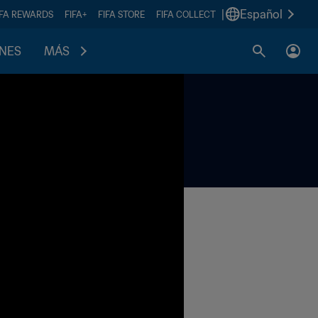
|
Español
IFA REWARDS
FIFA+
FIFA STORE
FIFA COLLECT
ONES
MÁS