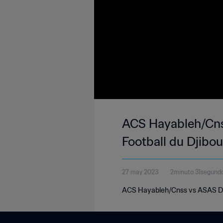
ACS Hayableh/Cnss
Football du Djibou
27 may 2023
2minuto 31segund
ACS Hayableh/Cnss vs ASAS Djib