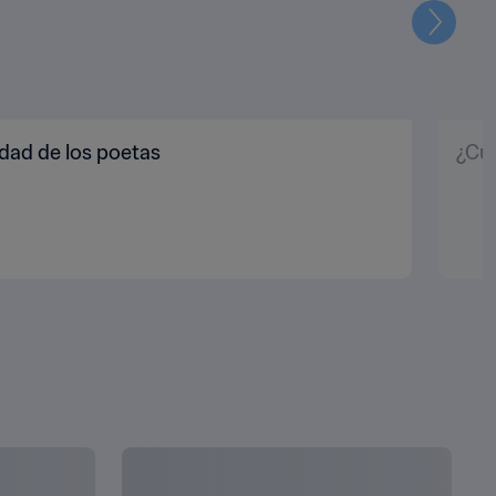
Siguien
dad de los poetas
¿Cuá
MOSTRAR TODO