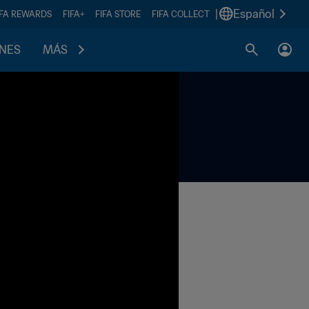
|
Español
IFA REWARDS
FIFA+
FIFA STORE
FIFA COLLECT
ONES
MÁS