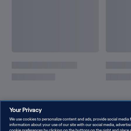
Profetas en su tierra: el recibimiento de Uru
del mundo
Your Privacy
We use cookies to personalize content and ads, provide social media f
information about your use of our site with our social media, advertis
cookie preferences by clicking on the buttons on the right and place 