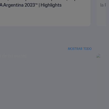
A Argentina 2023™ | Highlights
la F
MOSTRAR TODO