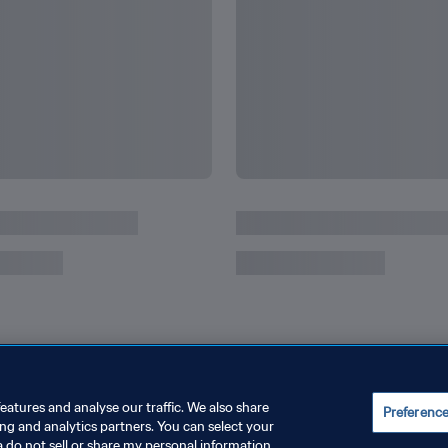
guay a los campeones
Del Maracanazo a La Plat
cima mundial
eatures and analyse our traffic. We also share
Preferenc
ing and analytics partners. You can select your
a do not sell or share my personal information