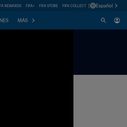
|
Español
IFA REWARDS
FIFA+
FIFA STORE
FIFA COLLECT
ONES
MÁS