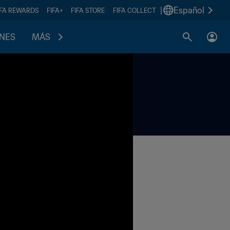
|
Español
IFA REWARDS
FIFA+
FIFA STORE
FIFA COLLECT
ONES
MÁS