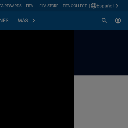
|
Español
IFA REWARDS
FIFA+
FIFA STORE
FIFA COLLECT
ONES
MÁS