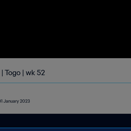
| Togo | wk 52
 01 January 2023