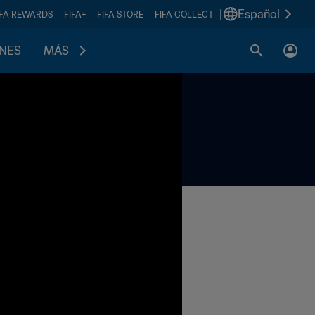
|
Español
IFA REWARDS
FIFA+
FIFA STORE
FIFA COLLECT
ONES
MÁS