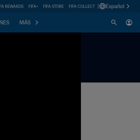
|
Español
IFA REWARDS
FIFA+
FIFA STORE
FIFA COLLECT
ONES
MÁS