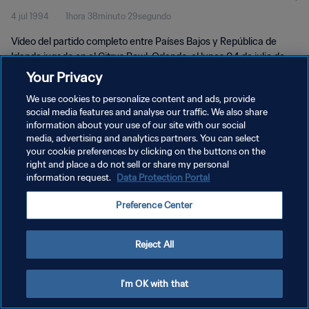
4 jul 1994
1hora 38minuto 29segundo
Partido completo
Vídeo del partido completo entre Países Bajos y República de
Irlanda jugado en el Citrus Bowl, Orlando, el lunes 04 de julio de
1994.
Your Privacy
We use cookies to personalize content and ads, provide
social media features and analyse our traffic. We also share
information about your use of our site with our social
media, advertising and analytics partners. You can select
your cookie preferences by clicking on the buttons on the
POLÍTICA DE PRIVACIDAD
right and place a do not sell or share my personal
information request.
Data Protection Portal
TÉRMINOS DE SERVICIO
Preference Center
AJUSTAR LA CONFIGURACIÓN DE LAS COOKIES
Copyright © 1994 - 2026 FIFA. Todos los derechos reservados.
Reject All
I'm OK with that