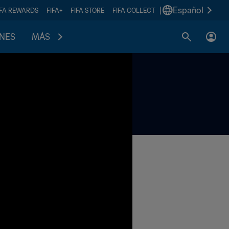
|
Español
IFA REWARDS
FIFA+
FIFA STORE
FIFA COLLECT
ONES
MÁS