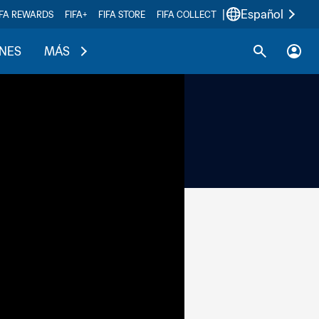
|
Español
IFA REWARDS
FIFA+
FIFA STORE
FIFA COLLECT
ONES
MÁS