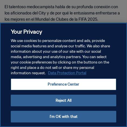
El talentoso mediocampista habla de su profunda conexión con
los aficionados del City y de por qué le entusiasma enfrentarse a
los mejores en el Mundial de Clubes de la FIFA 2025.
Your Privacy
We use cookies to personalize content and ads, provide
social media features and analyse our traffic. We also share
information about your use of our site with our social
POLÍTICA DE PRIVACIDAD
media, advertising and analytics partners. You can select
your cookie preferences by clicking on the buttons on the
TÉRMINOS DE SERVICIO
right and place a do not sell or share my personal
information request.
Data Protection Portal
AJUSTAR LA CONFIGURACIÓN DE LAS COOKIES
Copyright © 1994 - 2026 FIFA. Todos los derechos reservados.
Preference Center
Reject All
I'm OK with that