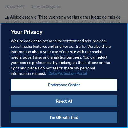
26 nov 2022
2minuto 3segundo
La Albiceleste y el Tri se vuelven a ver las caras luego de más de
una década, en un partido en que se sacarán chispas de cara a la
clasificación a octavos de final.
Your Privacy
We use cookies to personalize content and ads, provide
social media features and analyse our traffic. We also share
information about your use of our site with our social
media, advertising and analytics partners. You can select
your cookie preferences by clicking on the buttons on the
right and place a do not sell or share my personal
POLÍTICA DE PRIVACIDAD
information request.
Data Protection Portal
TÉRMINOS DE SERVICIO
Preference Center
AJUSTAR LA CONFIGURACIÓN DE LAS COOKIES
Copyright © 1994 - 2026 FIFA. Todos los derechos reservados.
Reject All
I'm OK with that