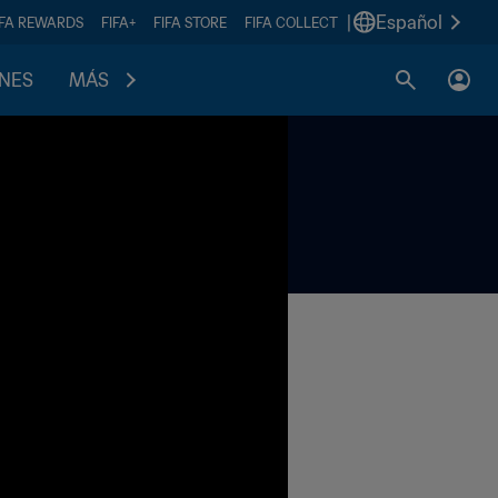
|
Español
IFA REWARDS
FIFA+
FIFA STORE
FIFA COLLECT
ONES
MÁS