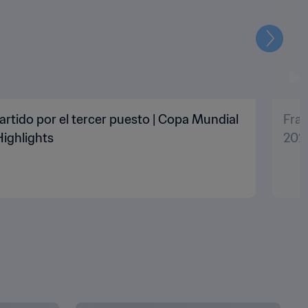
Siguien
artido por el tercer puesto | Copa Mundial
Fran
Highlights
2022
MOSTRAR TODO