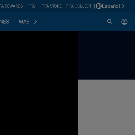
|
Español
IFA REWARDS
FIFA+
FIFA STORE
FIFA COLLECT
ONES
MÁS