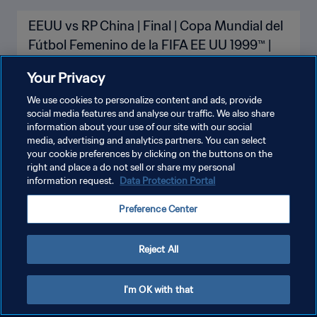
EEUU vs RP China | Final | Copa Mundial del
Fútbol Femenino de la FIFA EE UU 1999™ |
Partido Completo
Your Privacy
We use cookies to personalize content and ads, provide
social media features and analyse our traffic. We also share
information about your use of our site with our social
media, advertising and analytics partners. You can select
your cookie preferences by clicking on the buttons on the
right and place a do not sell or share my personal
information request.
Data Protection Portal
POLÍTICA DE PRIVACIDAD
Preference Center
TÉRMINOS DE SERVICIO
AJUSTAR LA CONFIGURACIÓN DE LAS COOKIES
Reject All
Copyright © 1994 - 2026 FIFA. Todos los derechos reservados.
I'm OK with that