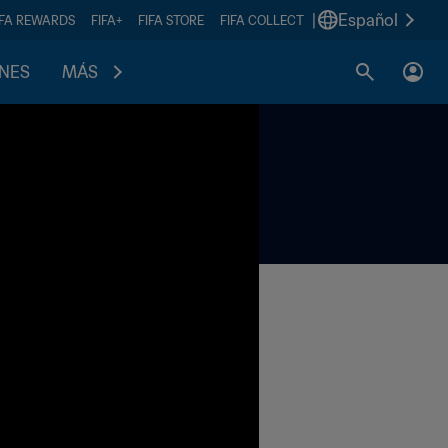
|
Español
IFA REWARDS
FIFA+
FIFA STORE
FIFA COLLECT
ONES
MÁS