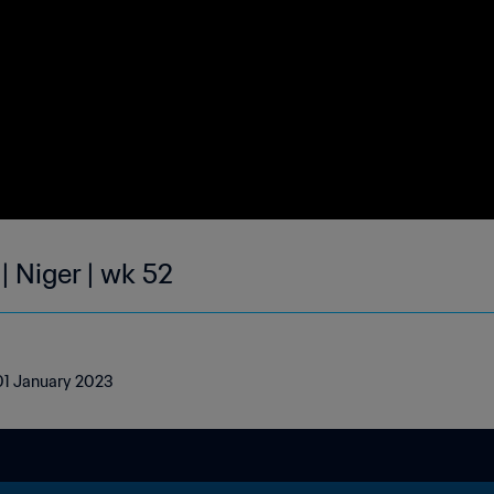
| Niger | wk 52
- 01 January 2023