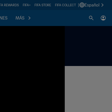
|
Español
IFA REWARDS
FIFA+
FIFA STORE
FIFA COLLECT
ONES
MÁS