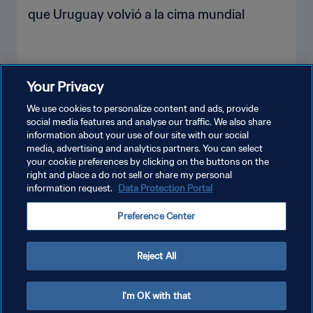
que Uruguay volvió a la cima mundial
Your Privacy
VER MÁS
We use cookies to personalize content and ads, provide
social media features and analyse our traffic. We also share
information about your use of our site with our social
media, advertising and analytics partners. You can select
your cookie preferences by clicking on the buttons on the
right and place a do not sell or share my personal
information request.
Data Protection Portal
POLÍTICA DE PRIVACIDAD
Preference Center
TÉRMINOS DE SERVICIO
AJUSTAR LA CONFIGURACIÓN DE LAS COOKIES
Reject All
Copyright © 1994 - 2026 FIFA. Todos los derechos reservados.
I'm OK with that